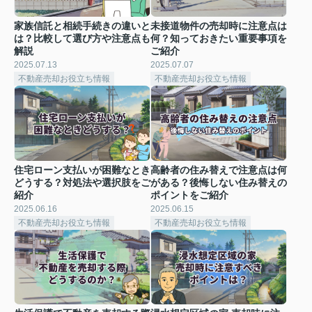
家族信託と相続手続きの違いと
未接道物件の売却時に注意点は
は？比較して選び方や注意点も
何？知っておきたい重要事項を
解説
ご紹介
2025.07.13
2025.07.07
不動産売却お役立ち情報
不動産売却お役立ち情報
住宅ローン支払いが困難なとき
高齢者の住み替えで注意点は何
どうする？対処法や選択肢をご
がある？後悔しない住み替えの
紹介
ポイントをご紹介
2025.06.16
2025.06.15
不動産売却お役立ち情報
不動産売却お役立ち情報