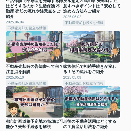
生活保護で不動産を売却する際
浸水想定区域の家 売却時に注
はどうするのか？生活保護 不
意すべきポイントは？安心して
動産 売却の流れや注意点をご
進める方法をご紹介
紹介
2025.06.02
2025.06.04
不動産売却お役立ち情報
不動産売却お役立ち情報
不動産売却時の告知書って何？
家族信託で相続手続きが変わ
注意点を解説
る！その流れをご紹介
2025.05.10
2025.05.09
不動産売却お役立ち情報
不動産売却お役立ち情報
都市計画道路予定地の売却は可
老後の不動産活用はどうする
能か？売却手続きを解説
の？資産活用法をご紹介