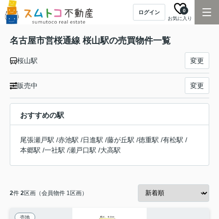
0
ログイン
お気に入り
名古屋市営桜通線 桜山駅の売買物件一覧
桜山駅
変更
販売中
変更
おすすめの駅
尾張瀬戸駅
/
赤池駅
/
日進駅
/
藤が丘駅
/
徳重駅
/
有松駅
/
本郷駅
/
一社駅
/
瀬戸口駅
/
大高駅
2
件
2
区画（会員物件 1区画）
売地