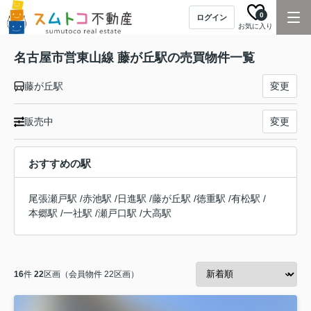
0
ログイン
お気に入り
名古屋市営東山線 藤が丘駅の売買物件一覧
藤が丘駅
変更
販売中
変更
おすすめの駅
尾張瀬戸駅
/
赤池駅
/
日進駅
/
藤が丘駅
/
徳重駅
/
有松駅
/
本郷駅
/
一社駅
/
瀬戸口駅
/
大高駅
16
件
22
区画（会員物件 22区画）