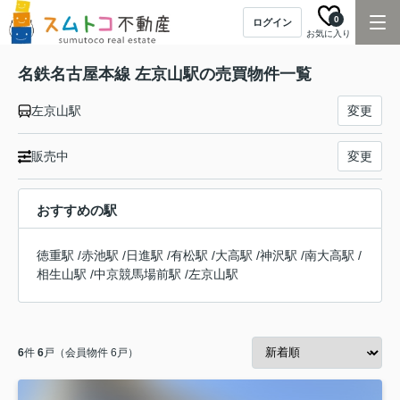
0
ログイン
お気に入り
名鉄名古屋本線 左京山駅の売買物件一覧
左京山駅
変更
販売中
変更
おすすめの駅
徳重駅
/
赤池駅
/
日進駅
/
有松駅
/
大高駅
/
神沢駅
/
南大高駅
/
相生山駅
/
中京競馬場前駅
/
左京山駅
6
件
6
戸（会員物件 6戸）