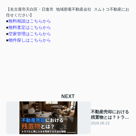
【名古屋市天白区・日進市 地域密着不動産会社
スムトコ不動産にお
任せください】
無料相談はこちらから
■
無料査定はこちらから
■
空家管理はこちらから
■
物件探しはこちらから
■
NEXT
不動産売却における
残置物とは？トラブ
ルと残したまま売却
2026.06.23
する方法を解説