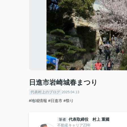
日進市岩崎城春まつり
代表村上のブログ
2025.04.13
#地域情報
#日進市
#祭り
代表取締役 村上 重國
筆者
不動産キャリア23年