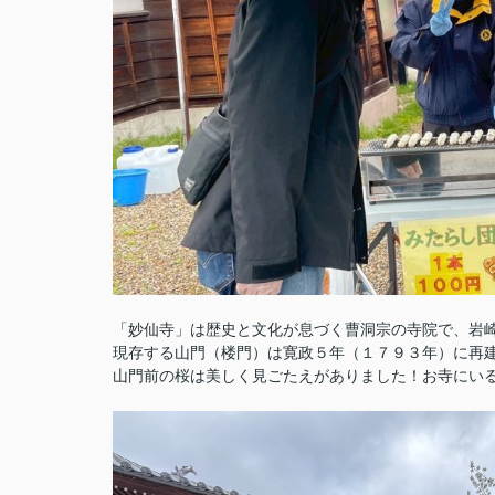
「妙仙寺」は歴史と文化が息づく曹洞宗の寺院で、岩
現存する山門（楼門）は寛政５年（１７９３年）に再
山門前の桜は美しく見ごたえがありました！
お寺にい