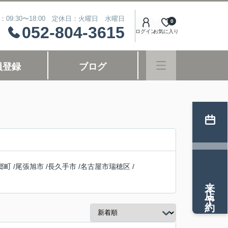
：09:30〜18:00 定休日：火曜日 水曜日
0
052-804-3615
ログイン
お気に入り
員登録
ブログ
郷町
/
尾張旭市
/
長久手市
/
名古屋市瑞穂区
/
来店予約