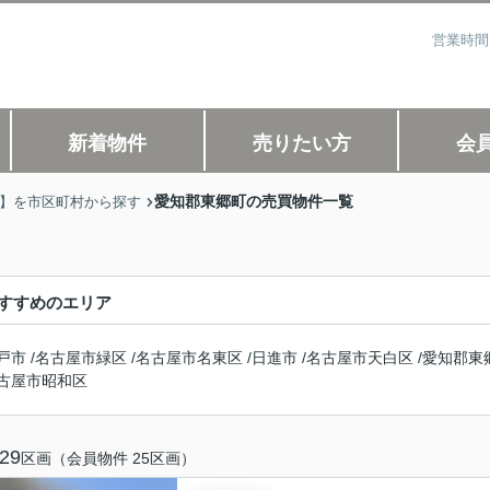
営業時間
新着物件
売りたい方
会
愛知郡東郷町の売買物件一覧
)】を市区町村から探す
すすめのエリア
戸市
/
名古屋市緑区
/
名古屋市名東区
/
日進市
/
名古屋市天白区
/
愛知郡東
古屋市昭和区
29
区画（会員物件 25区画）