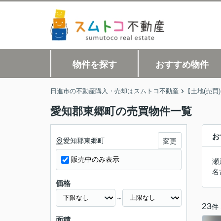
物件を探す
おすすめ物件
日進市の不動産購入・売却はスムトコ不動産
【土地(売買
愛知郡東郷町の売買物件一覧
お
愛知郡東郷町
変更
販売中のみ表示
瀬
名
価格
～
23
件
面積