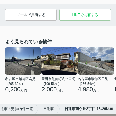
メールで共有する
LINEで共有する
よく見られている物件
名古屋市瑞穂区岳見町４丁目
豊田市亀首町八ツ口洞
名古屋市瑞穂区岳見町４丁目
- (265.30㎡)
- (199.56㎡)
- (266.54㎡)
-
6,200
2,000
4,980
万円
万円
万円
日進市の売買物件一覧
日進駅
日進市南ケ丘3丁目 13-29区画