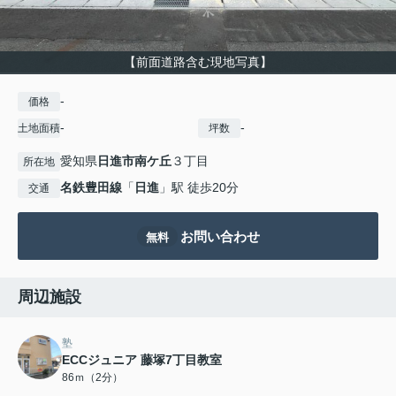
【前面道路含む現地写真】
-
価格
-
-
土地面積
坪数
愛知県
日進市
南ケ丘
３丁目
所在地
名鉄豊田線
「
日進
」駅 徒歩20分
交通
お問い合わせ
無料
周辺施設
塾
ECCジュニア 藤塚7丁目教室
86ｍ（2分）