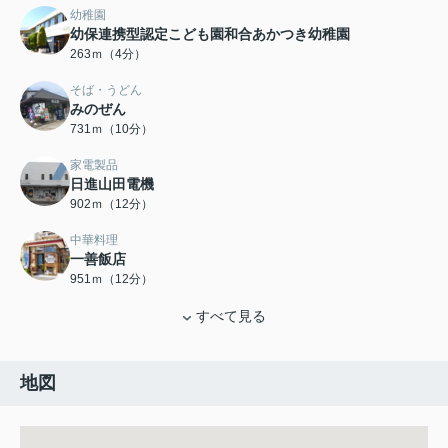
幼稚園
幼保連携型認定こども園和合あかつき幼稚園
263ｍ（4分）
そば・うどん
みのぜん
731ｍ（10分）
家電製品
日進山田電機
902ｍ（12分）
中華料理
一善飯店
951ｍ（12分）
すべて見る
地図