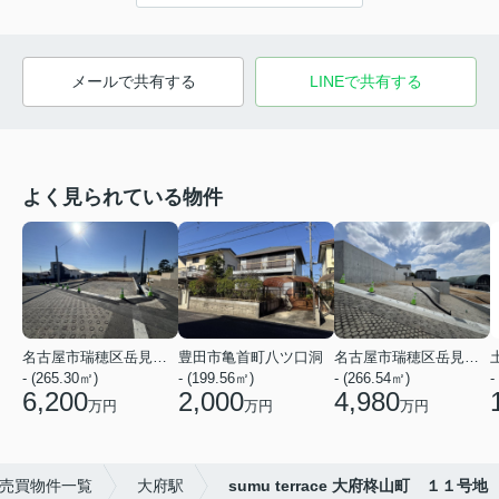
メールで共有する
LINEで共有する
よく見られている物件
名古屋市瑞穂区岳見町４丁目
豊田市亀首町八ツ口洞
名古屋市瑞穂区岳見町４丁目
- (265.30㎡)
- (199.56㎡)
- (266.54㎡)
-
6,200
2,000
4,980
万円
万円
万円
売買物件一覧
大府駅
sumu terrace 大府柊山町 １１号地