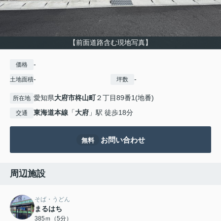
【前面道路含む現地写真】
-
価格
-
-
土地面積
坪数
愛知県
大府市
柊山町
２丁目89番1(地番)
所在地
東海道本線
「
大府
」駅 徒歩18分
交通
お問い合わせ
無料
周辺施設
そば・うどん
まるはち
385ｍ（5分）