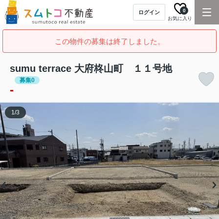
0
ログイン
お気に入り
この物件の募集は終了しました。
sumu terrace 大府柊山町 １１号地
募集0
-
1
/
3